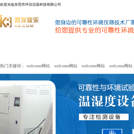
欢迎光临东莞市环仪仪器科技有限公司
welcome网站
净化器新风性能测试设备
甲醛及voc释放量检测设
热门关键词：
welcome网站
welcome网站
welcome网站
welcome网站
关于环仪
联系环仪
网站
welcome网站