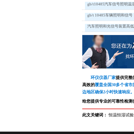
gb/t10485汽车信号照明温
gb/t 10485车辆照明和信号
汽车照明和光信号装置高
环仪仪器厂家
提供完整
高效的
覆盖全国30多个省市
边地区确保2小时快速响应
给您提供专业的可靠性检测仪
此文关键词：
恒温恒湿试验