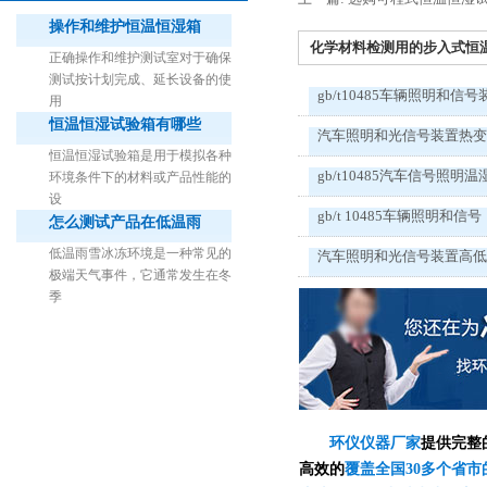
操作和维护恒温恒湿箱
化学材料检测用的步入式恒温恒
正确操作和维护测试室对于确保
测试按计划完成、延长设备的使
gb/t10485车辆照明和信号
用
恒温恒湿试验箱有哪些
汽车照明和光信号装置热
1立方米细菌气雾柜（不锈钢）
恒温恒湿试验箱是用于模拟各种
gb/t10485汽车信号照明温
环境条件下的材料或产品性能的
设
gb/t 10485车辆照明和信号
怎么测试产品在低温雨
低温雨雪冰冻环境是一种常见的
汽车照明和光信号装置高
极端天气事件，它通常发生在冬
季
环仪仪器厂家
提供完整
高效的
覆盖全国30多个省市