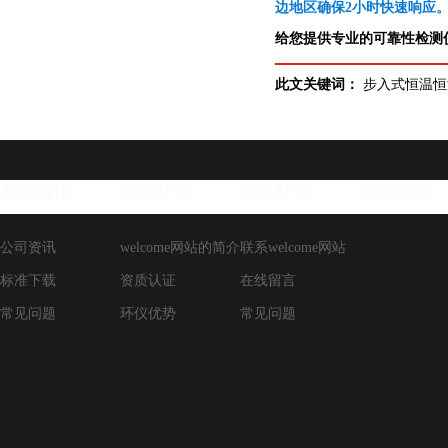
边地区确保2小时快速响应
给您提供专业的可靠性检测仪
此文关键词：
步入式恒温恒
新闻资讯
走进环仪
联系环仪
成功案例
公司资讯
welcome网站的简介
联系welcome网站
标准下载
资质认证
在线留言
常见问题
环仪优势
常见问题