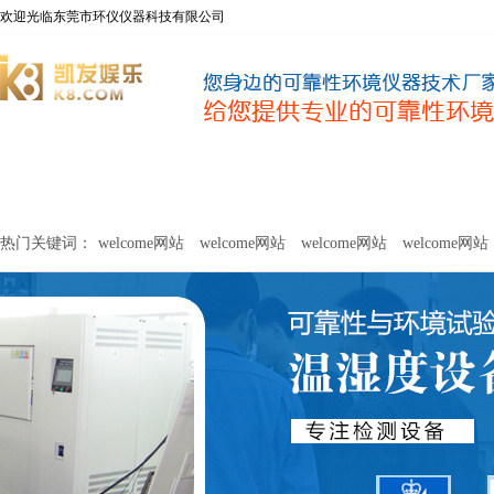
欢迎光临东莞市环仪仪器科技有限公司
welcome网站
净化器新风性能测试设备
甲醛及voc释放量检测设
热门关键词：
welcome网站
welcome网站
welcome网站
welcome网站
关于环仪
联系环仪
网站
welcome网站