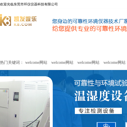
欢迎光临东莞市环仪仪器科技有限公司
welcome网站
净化器新风性能测试设备
甲醛及voc释放量检测设
热门关键词：
welcome网站
welcome网站
welcome网站
welcome网站
关于环仪
联系环仪
网站
welcome网站