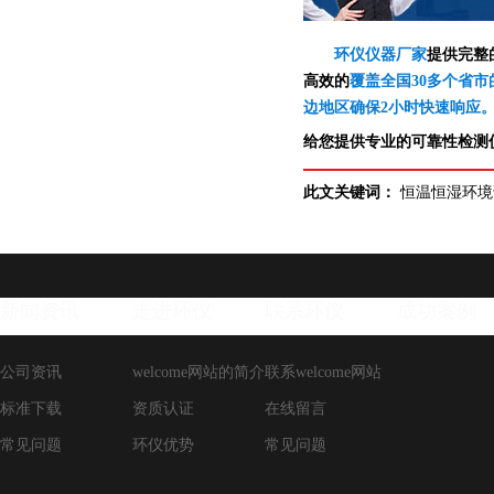
环仪仪器厂家
提供完整
高效的
覆盖全国30多个省市
边地区确保2小时快速响应
给您提供专业的可靠性检测仪
此文关键词：
恒温恒湿环境
新闻资讯
走进环仪
联系环仪
成功案例
公司资讯
welcome网站的简介
联系welcome网站
标准下载
资质认证
在线留言
常见问题
环仪优势
常见问题