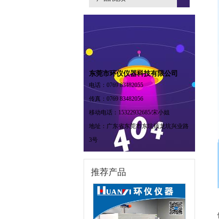
东莞市环仪仪器科技有限公司
电话：0769 83482055
传真：0769 83482056
移动电话：15322932685/宋小姐
地址：广东省东莞市东坑镇龙坑兴业路
3号
推荐产品