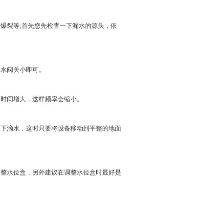
管爆裂等;首先您先检查一下漏水的源头，依
将水阀关小即可。
隔时间增大，这样频率会缩小。
往下滴水，这时只要将设备移动到平整的地面
调整水位盒，另外建议在调整水位盒时最好是