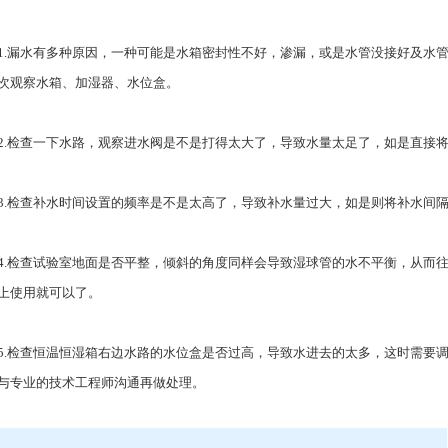
1.漏水有多种原因，一种可能是水箱密封性不好，渗漏，或是水管没接好及水
次观察水箱、加湿器、水位盒。
2.检查一下水路，观察进水阀是不是打得太大了，导致水量太足了，如是直接
3.检查补水时间设置的频率是不是太高了，导致补水量过大，如是则将补水间
4.检查试验室地面是否平整，倾斜的角度同样会导致湿球管的水不平衡，从而
上使用就可以了。
5.检查恒温恒湿箱右边水路的水位盒是否过高，导致水进去的太多，这时需要
与专业的技术工程师沟通再做处理。