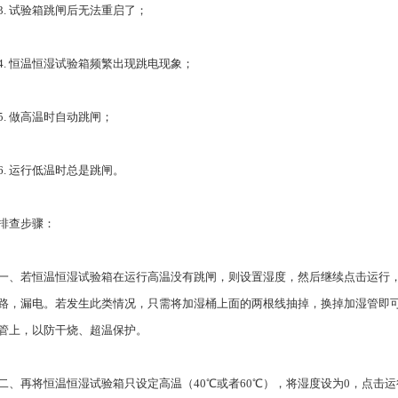
3. 试验箱跳闸后无法重启了；
4. 恒温恒湿试验箱频繁出现跳电现象；
5. 做高温时自动跳闸；
6. 运行低温时总是跳闸。
排查步骤：
一、若恒温恒湿试验箱在运行高温没有跳闸，则设置湿度，然后继续点击运行
路，漏电。若发生此类情况，只需将加湿桶上面的两根线抽掉，换掉加湿管即
管上，以防干烧、超温保护。
二、再将恒温恒湿试验箱只设定高温（40℃或者60℃），将湿度设为0，点击