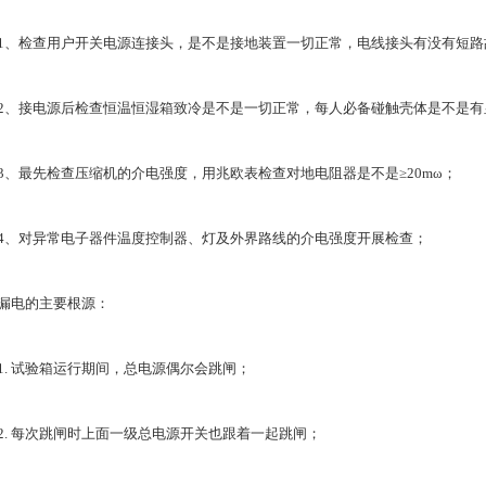
1、检查用户开关电源连接头，是不是接地装置一切正常，电线接头有没有短路
2、接电源后检查恒温恒湿箱致冷是不是一切正常，每人必备碰触壳体是不是有
3、最先检查压缩机的介电强度，用兆欧表检查对地电阻器是不是≥20mω；
4、对异常电子器件温度控制器、灯及外界路线的介电强度开展检查；
漏电的主要根源：
1. 试验箱运行期间，总电源偶尔会跳闸；
2. 每次跳闸时上面一级总电源开关也跟着一起跳闸；