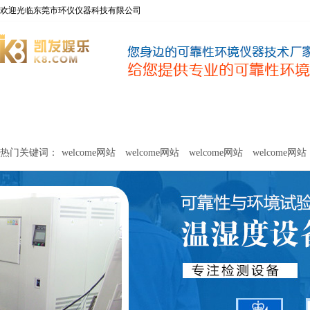
欢迎光临东莞市环仪仪器科技有限公司
welcome网站
净化器新风性能测试设备
甲醛及voc释放量检测设
热门关键词：
welcome网站
welcome网站
welcome网站
welcome网站
关于环仪
联系环仪
网站
welcome网站