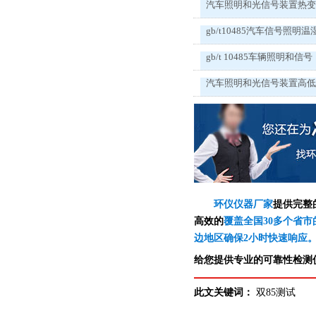
汽车照明和光信号装置热
gb/t10485汽车信号照明温
gb/t 10485车辆照明和信号
汽车照明和光信号装置高
环仪仪器厂家
提供完整
高效的
覆盖全国30多个省市
边地区确保2小时快速响应
给您提供专业的可靠性检测仪
此文关键词：
双85测试