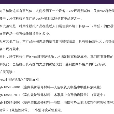
为了检测这些有害气体，人们发明了一个设备：voc环境测试舱，又称voc稀放
其中，环仪科技所生产的voc环境测试舱是其中品牌之一。
本试验箱是一种用来模拟产品在接近人们居住的环境下释放voc（甲醛）的仪
饰等产品中有害物质释放量的多少。
相对其他产品，本产品采用先进的空气套间接控温法，具有接触面积大，传热
会出现冷凝水。
同时，环仪科技生产的voc环境测试舱，均满足国家检测标准。我们拥有雄厚
新换代，全新推出具有国内先进的试验仪器，受到国内外用户的广泛好评。
扩展阅读：
voc环境测试舱的?使用标准
gb 18580-2001《室内装饰装修材料—人造板及其制品中甲醛释放限量》
gb 18584-2011《室内装饰装修材料—木家具中有害物质限量》（审定中）
gb 18587-2001《室内装饰装修材料—地毯、地毯衬垫及地毯胶粘剂有害物质
附录 a（规范性附录）：小型环境试验舱法。