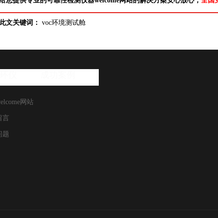
给您提供专业的可靠性检测仪器welcome网站的解决方案安心放心，
全国
此文关键词：
voc环境测试舱
环仪
成功案例
elcome网站
留言
问题