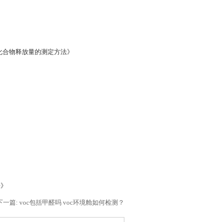
)及醛类化合物释放量的测定方法》
法》
下一篇: voc包括甲醛吗 voc环境舱如何检测？