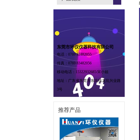
东莞市环仪仪器科技有限公司
电话：0769 83482055
传真：0769 83482056
移动电话：15322932685/宋小姐
地址：广东省东莞市东坑镇龙坑兴业路
3号
推荐产品