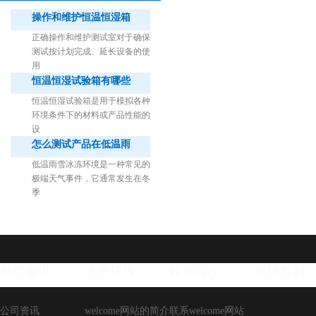
操作和维护恒温恒湿箱
正确操作和维护测试室对于确保
测试按计划完成、延长设备的使
用
恒温恒湿试验箱有哪些
1立方米细菌气雾柜（不锈钢）
恒温恒湿试验箱是用于模拟各种
环境条件下的材料或产品性能的
设
怎么测试产品在低温雨
低温雨雪冰冻环境是一种常见的
极端天气事件，它通常发生在冬
季
新闻资讯
走进环仪
联系环仪
成功案例
公司资讯
welcome网站的简介
联系welcome网站