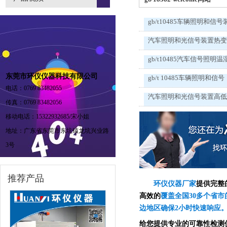
gb/t10485车辆照明和信号
汽车照明和光信号装置热
gb/t10485汽车信号照明温
东莞市环仪仪器科技有限公司
gb/t 10485车辆照明和信号
电话：0769 83482055
汽车照明和光信号装置高
传真：0769 83482056
移动电话：15322932685/宋小姐
地址：广东省东莞市东坑镇龙坑兴业路
3号
推荐产品
环仪仪器厂家
提供完整
高效的
覆盖全国30多个省市
边地区确保2小时快速响应
给您提供专业的可靠性检测仪