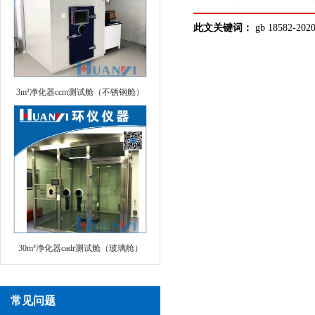
此文关键词：
gb 18582
3m³净化器ccm测试舱（不锈钢舱）
30m³净化器cadr测试舱（玻璃舱）
常见问题