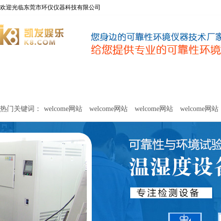
欢迎光临东莞市环仪仪器科技有限公司
welcome网站
净化器新风性能测试设备
甲醛及voc释放量检测设
热门关键词：
welcome网站
welcome网站
welcome网站
welcome网站
关于环仪
联系环仪
网站
welcome网站