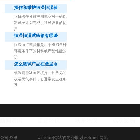
操作和维护恒温恒湿箱
正确操作和维护测试室对于确保
测试按计划完成、延长设备的使
用
恒温恒湿试验箱有哪些
1立方米细菌气雾柜（不锈钢）
恒温恒湿试验箱是用于模拟各种
环境条件下的材料或产品性能的
设
怎么测试产品在低温雨
低温雨雪冰冻环境是一种常见的
极端天气事件，它通常发生在冬
季
新闻资讯
走进环仪
联系环仪
成功案例
公司资讯
welcome网站的简介
联系welcome网站