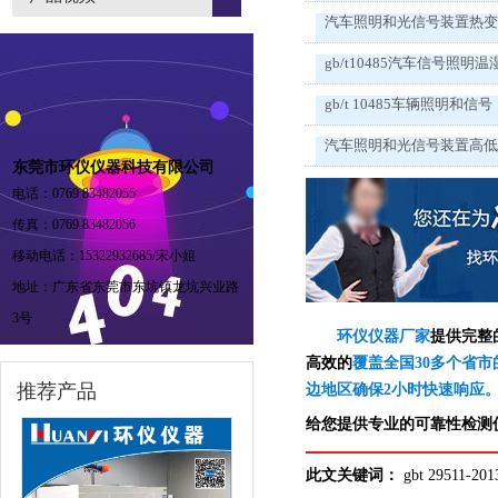
汽车照明和光信号装置热
gb/t10485汽车信号照明温
gb/t 10485车辆照明和信号
汽车照明和光信号装置高
东莞市环仪仪器科技有限公司
电话：0769 83482055
传真：0769 83482056
移动电话：15322932685/宋小姐
地址：广东省东莞市东坑镇龙坑兴业路
3号
环仪仪器厂家
提供完整
高效的
覆盖全国30多个省市
推荐产品
边地区确保2小时快速响应
给您提供专业的可靠性检测仪
此文关键词：
gbt 2951