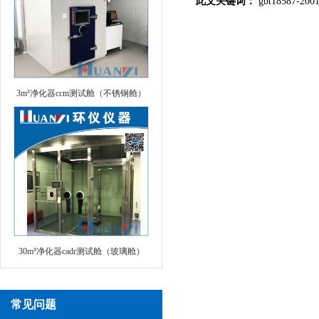
此文关键词：
gbt1858
3m³净化器ccm测试舱（不锈钢舱）
30m³净化器cadr测试舱（玻璃舱）
常见问题