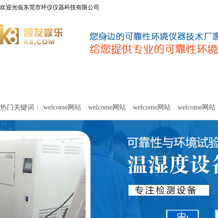
欢迎光临东莞市环仪仪器科技有限公司
welcome网站
净化器新风性能测试设备
甲醛及voc释放量检测设
热门关键词：
welcome网站
welcome网站
welcome网站
welcome网站
关于环仪
联系环仪
网站
welcome网站