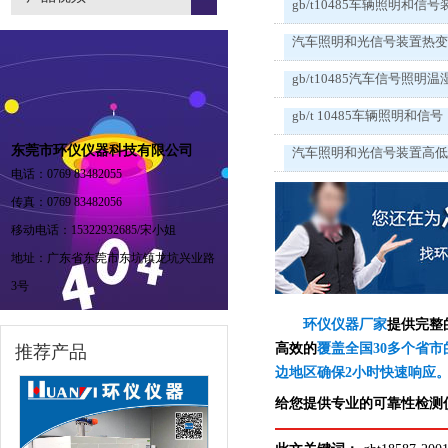
gb/t10485车辆照明和信号
汽车照明和光信号装置热
gb/t10485汽车信号照明温
gb/t 10485车辆照明和信号
东莞市环仪仪器科技有限公司
汽车照明和光信号装置高
电话：0769 83482055
传真：0769 83482056
移动电话：15322932685/宋小姐
地址：广东省东莞市东坑镇龙坑兴业路
3号
环仪仪器厂家
提供完整
高效的
覆盖全国30多个省市
推荐产品
边地区确保2小时快速响应
给您提供专业的可靠性检测仪