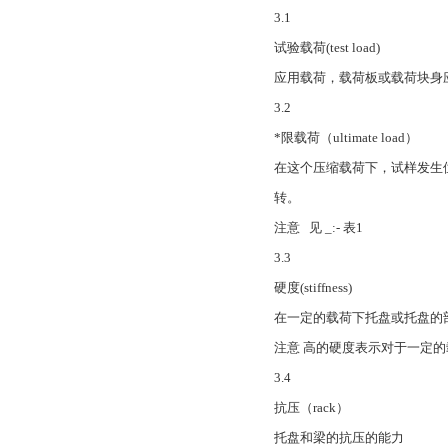
3.1
试验载荷(test load)
应用载荷，载荷板或载荷块身
3.2
*限载荷（ultimate load）
在这个压缩载荷下，试样发生
转。
注意 见 _:- 表1
3.3
硬度(stiffness)
在一定的载荷下托盘或托盘的
注意 高的硬度表示对于一定
3.4
抗压（rack）
托盘和梁的抗压的能力