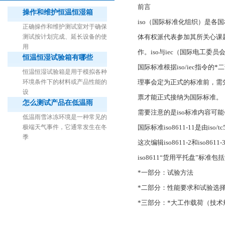
前言
操作和维护恒温恒湿箱
iso（国际标准化组织）是各
正确操作和维护测试室对于确保
测试按计划完成、延长设备的使
体有权派代表参加其所关心课题
用
作。iso与iec（国际电工
恒温恒湿试验箱有哪些
1立方米细菌气雾柜（不锈钢）
国际标准根据iso/iec指
恒温恒湿试验箱是用于模拟各种
环境条件下的材料或产品性能的
理事会定为正式的标准前，需先
设
票才能正式接纳为国际标准。
怎么测试产品在低温雨
需要注意的是iso标准内容可
低温雨雪冰冻环境是一种常见的
极端天气事件，它通常发生在冬
国际标准iso8611-11是由is
季
这次编辑iso8611-2和iso8611
iso8611“货用平托盘”标准
*一部分：试验方法
*二部分：性能要求和试验选
*三部分：*大工作载荷（技术