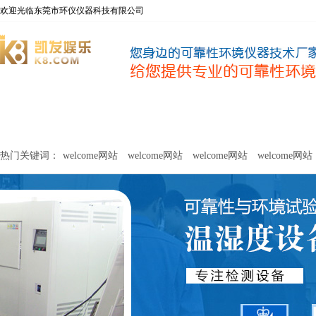
欢迎光临东莞市环仪仪器科技有限公司
welcome网站
净化器新风性能测试设备
甲醛及voc释放量检测设
热门关键词：
welcome网站
welcome网站
welcome网站
welcome网站
关于环仪
联系环仪
网站
welcome网站