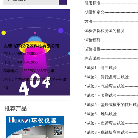
引用标准----------------------------------
期限和定义--------------------------------
方法--------------------------------------
试验设备和测试的精度----------------------
试验载荷----------------------------------
东莞市环仪仪器科技有限公司
试验项目----------------------------------
电话：0769 83482055
静态试验----------------------------------
传真：0769 83482056
*试验1－弯曲试验-------------------------
移动电话：15322932685/宋小姐
*试验2－翼托盘弯曲试验-------------------
地址：广东省东莞市东坑镇龙坑兴业路
*试验3－气袋弯曲试验---------------------
3号
*试验4－叉举试验-------------------------
*试验5－垫块或横梁的抗压试验-------------
推荐产品
*试验6－堆码试验-------------------------
*试验7－负荷弯曲试验---------------------
*试验8－底铺板弯曲试验-------------------