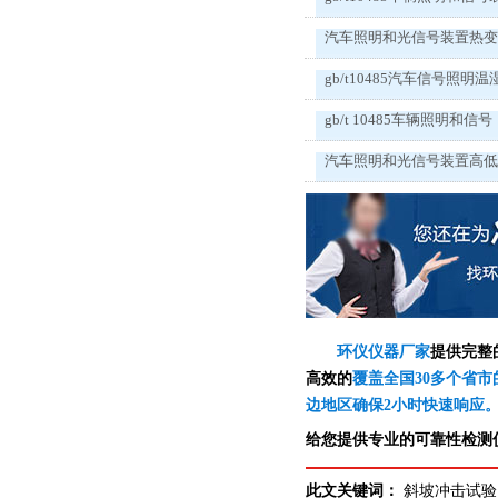
汽车照明和光信号装置热
gb/t10485汽车信号照明温
gb/t 10485车辆照明和信号
汽车照明和光信号装置高
环仪仪器厂家
提供完整
高效的
覆盖全国30多个省市
边地区确保2小时快速响应
给您提供专业的可靠性检测仪
此文关键词：
斜坡冲击试验