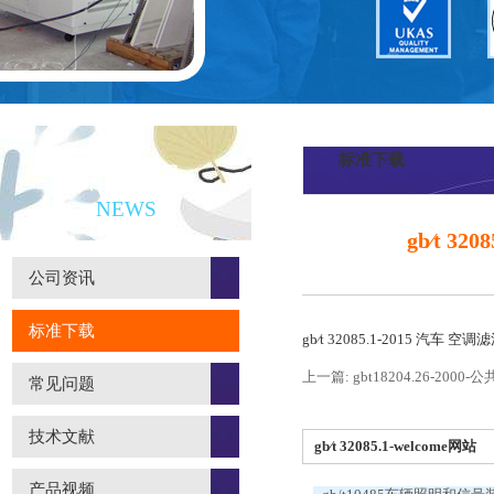
标准下载
新闻资讯
NEWS
gb∕t 
公司资讯
标准下载
gb∕t 32085.1-2015 汽
上一篇: gbt18204.26-2
常见问题
技术文献
gb∕t 32085.1-welcome网站
产品视频