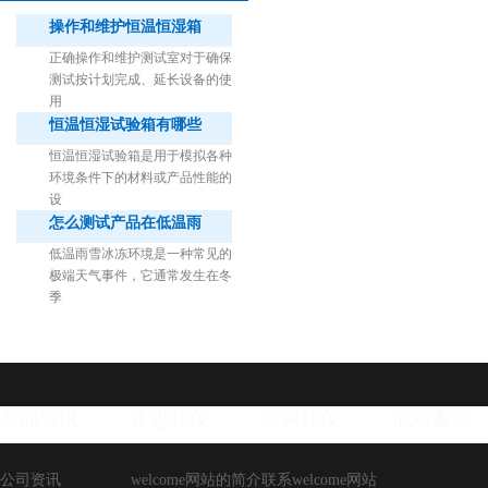
操作和维护恒温恒湿箱
正确操作和维护测试室对于确保
测试按计划完成、延长设备的使
用
恒温恒湿试验箱有哪些
1立方米细菌气雾柜（不锈钢）
恒温恒湿试验箱是用于模拟各种
环境条件下的材料或产品性能的
设
怎么测试产品在低温雨
低温雨雪冰冻环境是一种常见的
极端天气事件，它通常发生在冬
季
新闻资讯
走进环仪
联系环仪
成功案例
公司资讯
welcome网站的简介
联系welcome网站