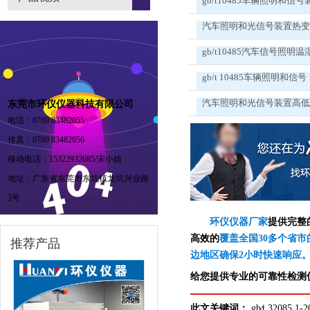
gb/t10485车辆照明和信号
汽车照明和光信号装置热
gb/t10485汽车信号照明温
gb/t 10485车辆照明和信号
汽车照明和光信号装置高
东莞市环仪仪器科技有限公司
电话：0769 83482055
传真：0769 83482056
移动电话：15322932685/宋小姐
地址：广东省东莞市东坑镇龙坑兴业路
3号
环仪仪器厂家
提供完整
高效的
覆盖全国30多个省市
推荐产品
边地区确保2小时快速响应
给您提供专业的可靠性检测仪
此文关键词：
gb∕t 3208