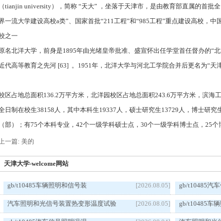
（tianjin university），简称 “天大” ，坐落于天津市，是由教育部直
界一流大学建设高校a类”、国家首批“211工程”和“985工程”重点建设高校，
校之一
原名北洋大学，前身是1895年由光绪皇帝批准、盛宣怀出任学堂首任督办的“
近代高等教育之先河 [63] 。1951年，北洋大学与河北工学院合并后更名为“天
校区占地总面积136.2万平方米，北洋园校区占地总面积243.6万平方米，滨海
全日制在校生38158人，其中本科生19337人，硕士研究生13729人，博士研究生
（部）；有75个本科专业，42个一级学科硕士点，30个一级学科博士点，25
上一篇: 美的
天津大学-welcome网站
gb/t10485车辆照明和信号装
[2026.08.05]
gb/t1048
汽车照明和光信号装置热变形温度试验
[2026.08.05]
gb/t1048