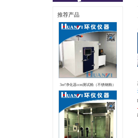
推荐产品
3m³净化器ccm测试舱（不锈钢舱）