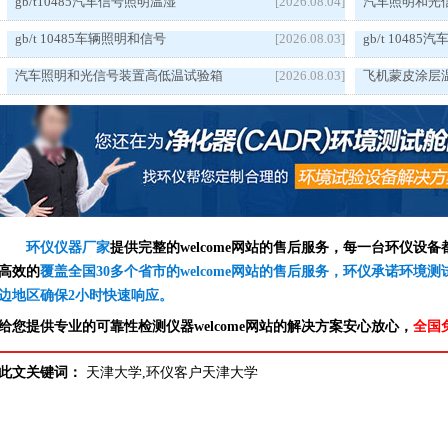
gb/t10485汽车信号照明温湿
[2026.08.04]
汽车照明和光
gb/t 10485车辆照明和信号
[2026.08.03]
gb/t 1048
汽车照明和光信号装置高低温试验箱
[2026.08.03]
飞机蒙皮涂层
环仪仪器厂家
提供完整的welcome网站的售后服务，每一台环仪设
高效的
覆盖全国30多个省市的welcome网站的售后服务，环仪承诺环境
边地区确保2小时快速响应。
给您提供专业的可靠性检测仪器welcome网站的解决方案安心放心，
全国
此文关键词：
天津大学,环仪客户天津大学