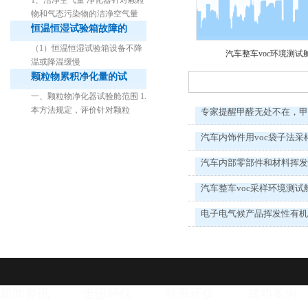
1、洁净空气量 净化器针对颗粒
物和气态污染物的洁净空气量
恒温恒湿试验箱故障的
（1）恒温恒湿试验箱设备不降
汽车整车voc环境测试
1立方米细菌气雾柜
温或降温缓慢
颗粒物累积净化量的试
一、颗粒物净化器试验舱范围 1.
本方法规定，评价针对颗粒
专家提醒甲醛无处不在，
汽车内饰件用voc袋子法采
汽车内部零部件和材料挥
汽车整车voc采样环境测试
电子电气候产品挥发性有机物
新闻资讯
走进环仪
联系环仪
成功案例