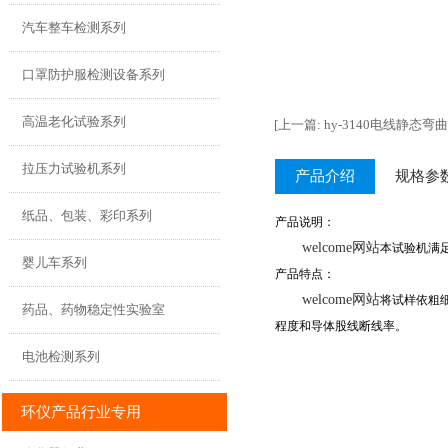
汽车整车检测系列
口罩防护服检测设备系列
高温老化试验系列
[上一篇: hy-3140电线静态弯
拉压力试验机系列
产品介绍
规格参
纸品、包装、彩印系列
产品说明：
welcome网站
本试验机满足j
婴儿车系列
产品特点：
welcome网站
将试样依粗
药品、药物稳定性实验室
程度和导体股线断线率。
电池检测系列
环仪产品行业专用