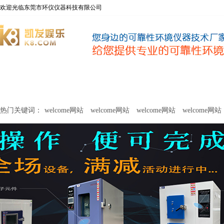
欢迎光临东莞市环仪仪器科技有限公司
welcome网站
净化器新风性能测试设备
甲醛及voc释放量检测设
热门关键词：
welcome网站
welcome网站
welcome网站
welcome网站
关于环仪
联系环仪
网站
welcome网站