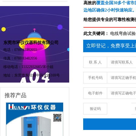
高效的
覆盖全国30多个省市
边地区确保2小时快速响应
给您提供专业的可靠性检测仪
此文关键词：
电线弯曲试验
东莞市环仪仪器科技有限公司
立即登记，免费享受上
电话：0769 83482055
传真：0769 83482056
联 系 人
移动电话：15322932685/宋小姐
地址：东莞市东坑镇中兴北路169号
手机号码
电子邮件
推荐产品
验证码