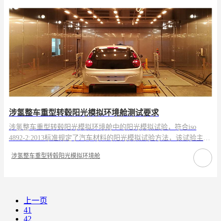
涉氢整车重型转毂阳光模拟环境舱测试要求
涉氢整车重型转毂阳光模拟环境舱中的阳光模拟试验，符合iso
4892-2:2013标准规定了汽车材料的阳光模拟试验方法，该试验主要
用于评估材料在暴露于模拟阳光下…
涉氢整车重型转毂阳光模拟环境舱
上一页
41
42