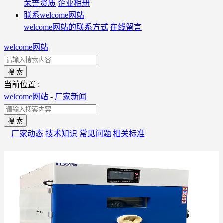
荣誉资质
企业相册
联系welcome网站
welcome网站的联系方式
在线留言
welcome网站
搜 索
当前位置 :
welcome网站
-
厂家新闻
搜 索
厂家动态
技术知识
常见问题
相关标准