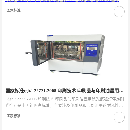
通常需要将涂有油漆的试样放置…
国家标准
国家标准:gb/t 22771-2008 印刷技术 印刷品与印刷油墨用滤光氙弧灯评定耐光性
《gb/t 22771-2008 印刷技术 印刷品与印刷油墨用滤光氙弧灯评定耐
光性》是中国的国家标准，主要涉及印刷品和印刷油墨的耐光性评
定方法，使用滤光氙弧灯进…
国家标准